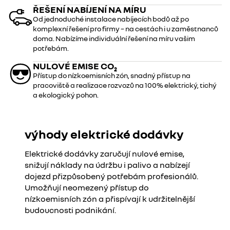
ŘEŠENÍ NABÍJENÍ NA MÍRU
Od jednoduché instalace nabíjecích bodů až po
komplexní řešení pro firmy – na cestách i u zaměstnanců
doma. Nabízíme individuální řešení na míru vašim
potřebám.
NULOVÉ EMISE CO₂
Přístup do nízkoemisních zón, snadný přístup na
pracoviště a realizace rozvozů na 100% elektrický, tichý
a ekologický pohon.
výhody elektrické dodávky
Elektrické dodávky zaručují nulové emise,
snižují náklady na údržbu i palivo a nabízejí
dojezd přizpůsobený potřebám profesionálů.
Umožňují neomezený přístup do
nízkoemisních zón a přispívají k udržitelnější
budoucnosti podnikání.