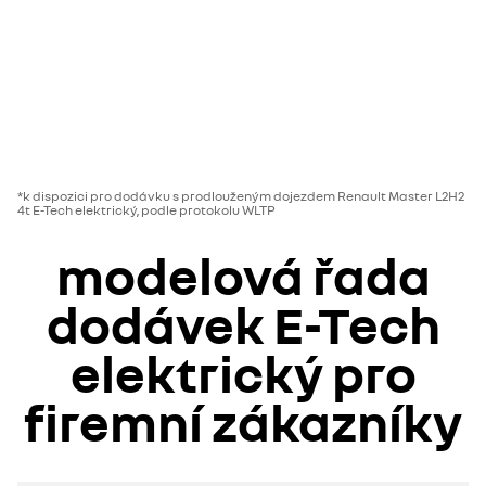
*k dispozici pro dodávku s prodlouženým dojezdem Renault Master L2H2
4t E-Tech elektrický, podle protokolu WLTP
modelová řada
dodávek E-Tech
elektrický
pro
firemní zákazníky