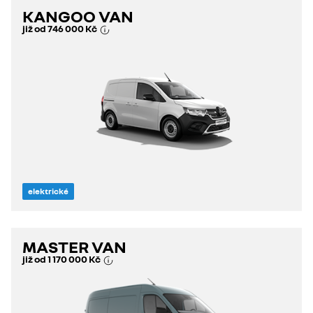
KANGOO VAN
již od
746 000 Kč
elektrické
MASTER VAN
již od
1 170 000 Kč