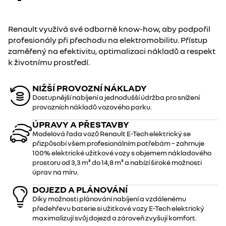
Renault využívá své odborné know-how, aby podpořil
profesionály při přechodu na elektromobilitu. Přístup
zaměřený na efektivitu, optimalizaci nákladů a respekt
k životnímu prostředí.
NIŽŠÍ PROVOZNÍ NÁKLADY
Dostupnější nabíjení a jednodušší údržba pro snížení
provozních nákladů vozového parku.
ÚPRAVY A PŘESTAVBY
Modelová řada vozů Renault E-Tech elektrický se
přizpůsobí všem profesionálním potřebám – zahrnuje
100% elektrické užitkové vozy s objemem nákladového
prostoru od 3,3 m³ do 14,8 m³ a nabízí široké možnosti
úprav na míru.
DOJEZD A PLÁNOVÁNÍ
Díky možnosti plánování nabíjení a vzdálenému
předehřevu baterie si užitkové vozy E-Tech elektrický
maximalizují svůj dojezd a zároveň zvyšují komfort.