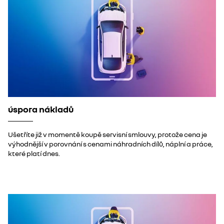
úspora nákladů
Ušetříte již v momentě koupě servisní smlouvy, protože cena je
výhodnější v porovnání s cenami náhradních dílů, náplní a práce,
které platí dnes.