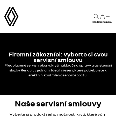
hledat
obchod
menu
Firemní zákazníci: vyberte si svou
servisní smlouvu
Předplacené servisní úkony, krytí nákladů na opravy a asistenční
služby Renault v jednom. Ideální řešení, které potřebujete k
efektivní kontrole vašeho rozpočtu!
Naše servisní smlouvy
Vyberte si produkt i jeho možnosti krytí, které vám