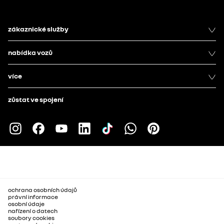
zákaznické služby
nabídka vozů
více
zůstat ve spojení
ochrana osobních údajů
právní informace
osobní údaje
nařízení o datech
soubory cookies