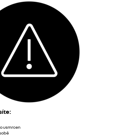
íte:
bo usmrcen
osobě