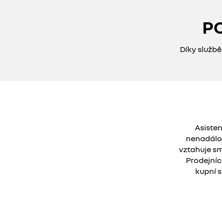
P
Díky službě
Asisten
nenadálou
vztahuje sm
Prodejníc
kupní 