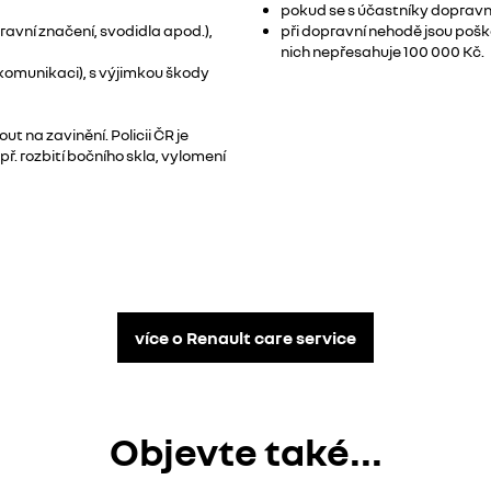
pokud se s účastníky dopravn
avní značení, svodidla apod.),
při dopravní nehodě jsou poš
nich nepřesahuje 100 000 Kč.
 komunikaci), s výjimkou škody
 na zavinění. Policii ČR je
ř. rozbití bočního skla, vylomení
více o Renault care service
Objevte také...