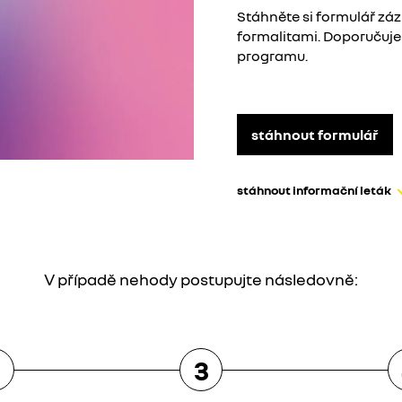
Stáhněte si formulář z
formalitami. Doporučuj
programu.
stáhnout formulář
stáhnout informační leták
V případě nehody postupujte následovně:
2
3