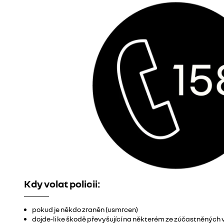
Kdy volat policii:
pokud je někdo zraněn (usmrcen)
dojde-li ke škodě převyšující na některém ze zúčastněných