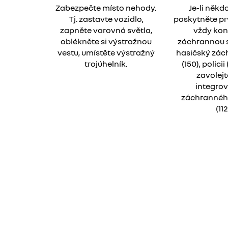
Zabezpečte místo nehody.
Je-li někd
Tj. zastavte vozidlo,
poskytněte p
zapněte varovná světla,
vždy kon
oblékněte si výstražnou
záchrannou sl
vestu, umístěte výstražný
hasičský zác
trojúhelník.
(150), policii
zavolejt
integro
záchrannéh
(112