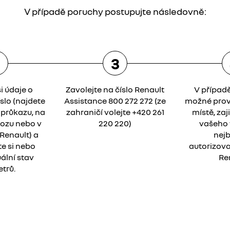
V případě poruchy postupujte následovně:
2
3
i údaje o
Zavolejte na číslo Renault
V případ
íslo (najdete
Assistance 800 272 272 (ze
možné prov
průkazu, na
zahraničí volejte +420 261
místě, za
vozu nebo v
220 220)
vašeho 
Renault) a
nejb
e si nebo
autorizova
ální stav
Re
trů.