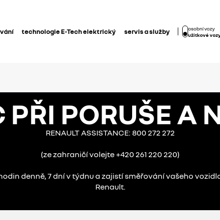
osobní vozy
ování
technologie E-Tech elektrický
servis a služby
užitkové voz
 PŘI PORUŠE A 
RENAULT ASSISTANCE: 800 272 272
(ze zahraničí volejte +420 261 220 220)
 hodin denně, 7 dní v týdnu a zajistí směřování vašeho vozidl
Renault.