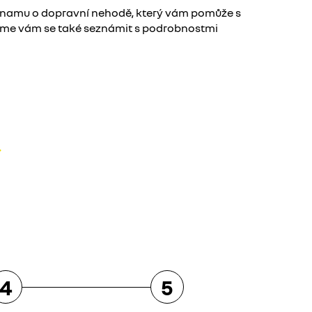
áznamu o dopravní nehodě, který vám pomůže s
eme vám se také seznámit s podrobnostmi
4
5