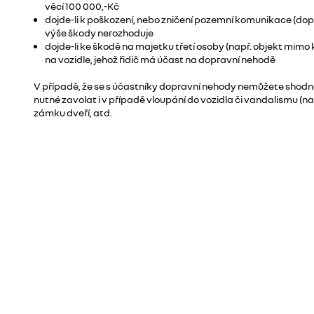
věcí 100 000,-Kč
dojde-li k poškození, nebo zničení pozemní komunikace (dopr
výše škody nerozhoduje
dojde-li ke škodě na majetku třetí osoby (např. objekt mimo
na vozidle, jehož řidič má účast na dopravní nehodě
V případě, že se s účastníky dopravní nehody nemůžete shodnout
nutné zavolat i v případě vloupání do vozidla či vandalismu (nap
zámku dveří, atd.