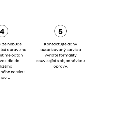
4
5
ě, že nebude
Kontaktujte daný
ést opravu na
autorizovaný servis a
jistíme odtah
vyřiďte formality
vozidla do
související s objednávkou
ližšího
opravy.
ného servisu
nault.