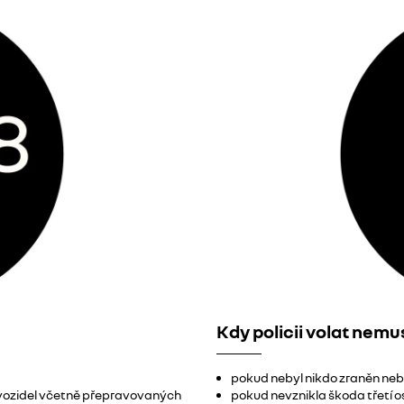
Kdy policii volat nemus
pokud nebyl nikdo zraněn ne
 vozidel včetně přepravovaných
pokud nevznikla škoda třetí 