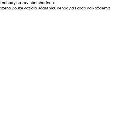
í nehody na zavinění shodnete
kozena pouze vozidla účastníků nehody a škoda na každém z