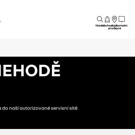
y
hledat
obchod
najít
kontakt
prodejce
NEHODĚ
a do naší autorizované servisní sítě