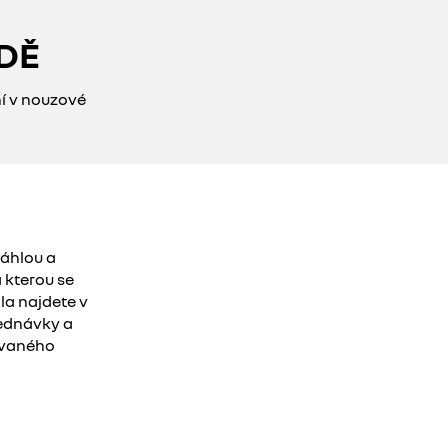
DĚ
ní v nouzové
náhlou a
 kterou se
la najdete v
jednávky a
ovaného