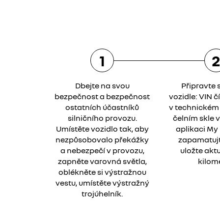
1
Dbejte na svou
Připravte s
bezpečnost a bezpečnost
vozidle: VIN č
ostatních účastníků
v technickém 
silničního provozu.
čelním skle 
Umístěte vozidlo tak, aby
aplikaci My 
nezpůsobovalo překážky
zapamatujt
a nebezpečí v provozu,
uložte aktu
zapněte varovná světla,
kilome
oblékněte si výstražnou
vestu, umístěte výstražný
trojúhelník.