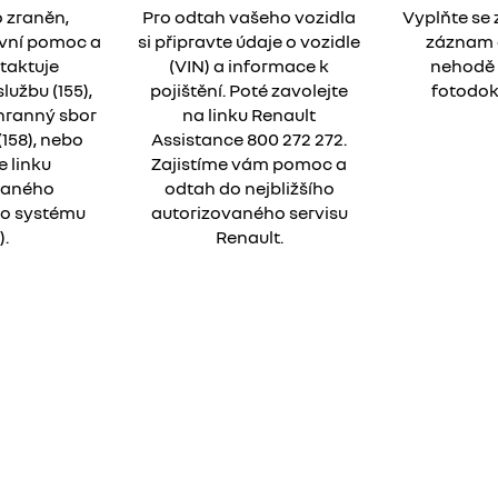
o zraněn,
Pro odtah vašeho vozidla
Vyplňte se
rvní pomoc a
si připravte údaje o vozidle
záznam 
taktuje
(VIN) a informace k
nehodě 
užbu (155),
pojištění. Poté zavolejte
fotodok
hranný sbor
na linku Renault
 (158), nebo
Assistance 800 272 272.
e linku
Zajistíme vám pomoc a
vaného
odtah do nejbližšího
o systému
autorizovaného servisu
).
Renault.